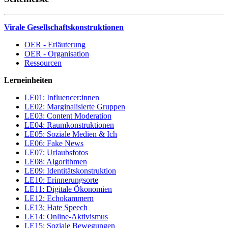
Virale Gesellschaftskonstruktionen
OER - Erläuterung
OER - Organisation
Ressourcen
Lerneinheiten
LE01: Influencer:innen
LE02: Marginalisierte Gruppen
LE03: Content Moderation
LE04: Raumkonstruktionen
LE05: Soziale Medien & Ich
LE06: Fake News
LE07: Urlaubsfotos
LE08: Algorithmen
LE09: Identitätskonstruktion
LE10: Erinnerungsorte
LE11: Digitale Ökonomien
LE12: Echokammern
LE13: Hate Speech
LE14: Online-Aktivismus
LE15: Soziale Bewegungen