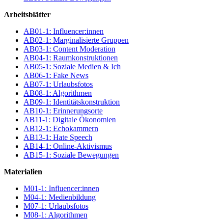
Arbeitsblätter
AB01-1: Influencer:innen
AB02-1: Marginalisierte Gruppen
AB03-1: Content Moderation
AB04-1: Raumkonstruktionen
AB05-1: Soziale Medien & Ich
AB06-1: Fake News
AB07-1: Urlaubsfotos
AB08-1: Algorithmen
AB09-1: Identitätskonstruktion
AB10-1: Erinnerungsorte
AB11-1: Digitale Ökonomien
AB12-1: Echokammern
AB13-1: Hate Speech
AB14-1: Online-Aktivismus
AB15-1: Soziale Bewegungen
Materialien
M01-1: Influencer:innen
M04-1: Medienbildung
M07-1: Urlaubsfotos
M08-1: Algorithmen