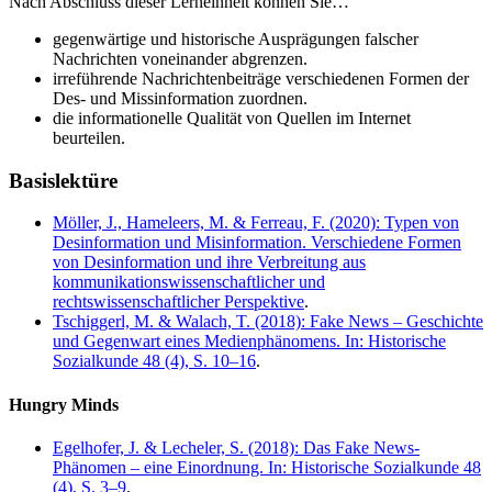
Nach Abschluss dieser Lerneinheit können Sie…
gegenwärtige und historische Ausprägungen falscher
Nachrichten voneinander abgrenzen.
irreführende Nachrichtenbeiträge verschiedenen Formen der
Des- und Missinformation zuordnen.
die informationelle Qualität von Quellen im Internet
beurteilen.
Basislektüre
Möller, J., Hameleers, M. & Ferreau, F. (2020): Typen von
Desinformation und Misinformation. Verschiedene Formen
von Desinformation und ihre Verbreitung aus
kommunikationswissenschaftlicher und
rechtswissenschaftlicher Perspektive
.
Tschiggerl, M. & Walach, T. (2018): Fake News – Geschichte
und Gegenwart eines Medienphänomens. In: Historische
Sozialkunde 48 (4), S. 10–16
.
Hungry Minds
Egelhofer, J. & Lecheler, S. (2018): Das Fake News-
Phänomen – eine Einordnung. In: Historische Sozialkunde 48
(4), S. 3–9
.