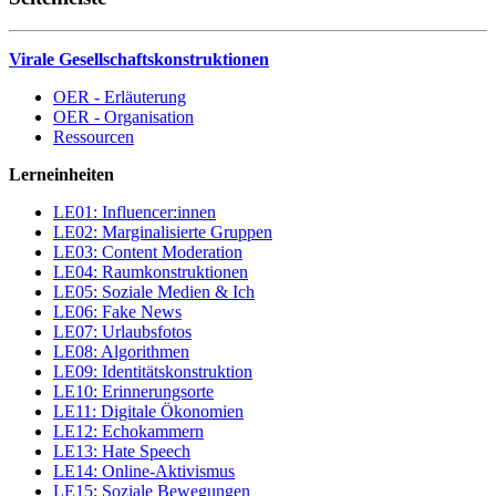
Virale Gesellschaftskonstruktionen
OER - Erläuterung
OER - Organisation
Ressourcen
Lerneinheiten
LE01: Influencer:innen
LE02: Marginalisierte Gruppen
LE03: Content Moderation
LE04: Raumkonstruktionen
LE05: Soziale Medien & Ich
LE06: Fake News
LE07: Urlaubsfotos
LE08: Algorithmen
LE09: Identitätskonstruktion
LE10: Erinnerungsorte
LE11: Digitale Ökonomien
LE12: Echokammern
LE13: Hate Speech
LE14: Online-Aktivismus
LE15: Soziale Bewegungen