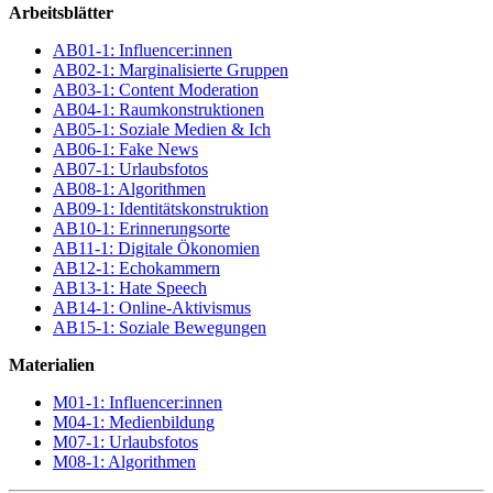
Arbeitsblätter
AB01-1: Influencer:innen
AB02-1: Marginalisierte Gruppen
AB03-1: Content Moderation
AB04-1: Raumkonstruktionen
AB05-1: Soziale Medien & Ich
AB06-1: Fake News
AB07-1: Urlaubsfotos
AB08-1: Algorithmen
AB09-1: Identitätskonstruktion
AB10-1: Erinnerungsorte
AB11-1: Digitale Ökonomien
AB12-1: Echokammern
AB13-1: Hate Speech
AB14-1: Online-Aktivismus
AB15-1: Soziale Bewegungen
Materialien
M01-1: Influencer:innen
M04-1: Medienbildung
M07-1: Urlaubsfotos
M08-1: Algorithmen