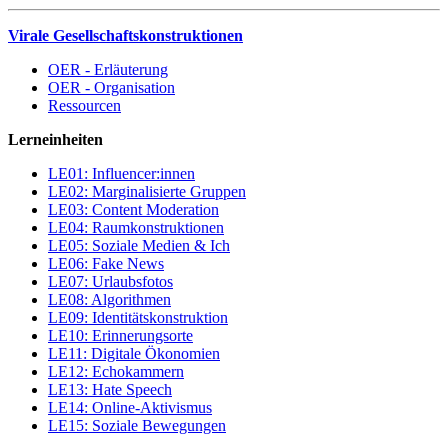
Virale Gesellschaftskonstruktionen
OER - Erläuterung
OER - Organisation
Ressourcen
Lerneinheiten
LE01: Influencer:innen
LE02: Marginalisierte Gruppen
LE03: Content Moderation
LE04: Raumkonstruktionen
LE05: Soziale Medien & Ich
LE06: Fake News
LE07: Urlaubsfotos
LE08: Algorithmen
LE09: Identitätskonstruktion
LE10: Erinnerungsorte
LE11: Digitale Ökonomien
LE12: Echokammern
LE13: Hate Speech
LE14: Online-Aktivismus
LE15: Soziale Bewegungen