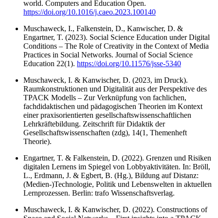
world. Computers and Education Open.
https://doi.org/10.1016/j.caeo.2023.100140
Muschaweck, I., Falkenstein, D., Kanwischer, D. &
Engartner, T. (2023). Social Science Education under Digital
Conditions – The Role of Creativity in the Context of Media
Practices in Social Networks. Journal of Social Science
Education 22(1).
https://doi.org/10.11576/jsse-5340
Muschaweck, I. & Kanwischer, D. (2023, im Druck).
Raumkonstruktionen und Digitalität aus der Perspektive des
TPACK Modells – Zur Verknüpfung von fachlichen,
fachdidaktischen und pädagogischen Theorien im Kontext
einer praxisorientierten gesellschaftswissenschaftlichen
Lehrkräftebildung. Zeitschrift für Didaktik der
Gesellschaftswissenschaften (zdg), 14(1, Themenheft
Theorie).
Engartner, T. & Falkenstein, D. (2022). Grenzen und Risiken
digitalen Lernens im Spiegel von Lobbyaktivitäten. In: Bröll,
L., Erdmann, J. & Egbert, B. (Hg.), Bildung auf Distanz:
(Medien-)Technologie, Politik und Lebenswelten in aktuellen
Lernprozessen. Berlin: trafo Wissenschaftsverlag.
Muschaweck, I. & Kanwischer, D. (2022). Constructions of