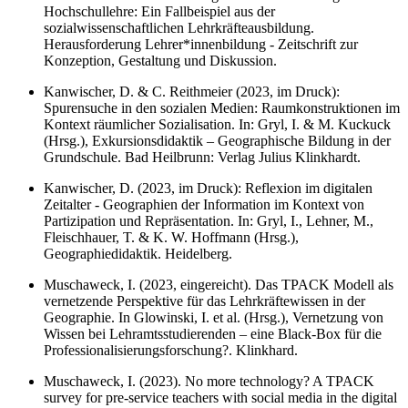
Hochschullehre: Ein Fallbeispiel aus der
sozialwissenschaftlichen Lehrkräfteausbildung.
Herausforderung Lehrer*innenbildung - Zeitschrift zur
Konzeption, Gestaltung und Diskussion.
Kanwischer, D. & C. Reithmeier (2023, im Druck):
Spurensuche in den sozialen Medien: Raumkonstruktionen im
Kontext räumlicher Sozialisation. In: Gryl, I. & M. Kuckuck
(Hrsg.), Exkursionsdidaktik – Geographische Bildung in der
Grundschule. Bad Heilbrunn: Verlag Julius Klinkhardt.
Kanwischer, D. (2023, im Druck): Reflexion im digitalen
Zeitalter - Geographien der Information im Kontext von
Partizipation und Repräsentation. In: Gryl, I., Lehner, M.,
Fleischhauer, T. & K. W. Hoffmann (Hrsg.),
Geographiedidaktik. Heidelberg.
Muschaweck, I. (2023, eingereicht). Das TPACK Modell als
vernetzende Perspektive für das Lehrkräftewissen in der
Geographie. In Glowinski, I. et al. (Hrsg.), Vernetzung von
Wissen bei Lehramtsstudierenden – eine Black-Box für die
Professionalisierungsforschung?. Klinkhard.
Muschaweck, I. (2023). No more technology? A TPACK
survey for pre-service teachers with social media in the digital